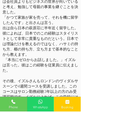
は会社員よりもビジネスの世界が向いている
と考え、勉強して母親の事業を継ぐことを決
意した。
「かつて家族が家を売って、それを機に留学
したんです」と出さんは言う。
出は自ら日本の萩原荘に半年近く留学した。
彼によれば、日本でのこの経験はスタイリス
トとして非常に貴重なものだという。日本で
は理論だけを教えるのではなく、ハサミの持
ち方、櫛の持ち方、立ち方まで基本的なこと
から教えます。
「本当にゼロからお話しました。」イズル
は言った。彼はこの経験を従業員に伝えまし
た。
その後、イズルさんもロンドンのヴィダルサ
スーンで4週間コースを受講しました。この
コースはサロン勤務経験3年以上の方のみ受
講可能です。イズルによれば、この学校には
学ぶべき有益な理論がたくさんあるとのこ
と。出は自主的な指導に慣れず、最初は戸惑
Phone
WhatsApp
Booking
っていた。しかし、イズルはヨーロッパには