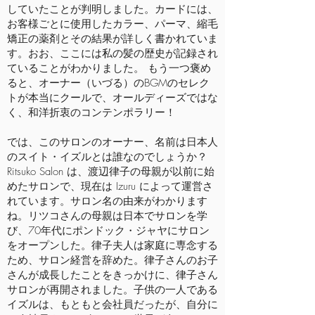
していたことが判明しました。カードには、
お客様ごとに使用したカラー、パーマ、縮毛
矯正の薬剤とその結果が詳しく書かれていま
す。おお、ここには私の髪の歴史が記録され
ていることがわかりました。 もう一つ褒め
ると、オーナー（いづる）のBGMのセレク
トが本当にクールで、オールディーズではな
く、和洋折衷のコンテンポラリー！
では、このサロンのオーナー、名前は日本人
のスイト・イズルとは誰なのでしょうか？
Ritsuko Salon は、渡辺律子の母親が以前に始
めたサロンで、現在は Izuru によって運営さ
れています。サロン名の由来がわかります
ね。リツコさんの母親は日本でサロンを学
び、70年代にポンドック・ジャヤにサロン
をオープンした。律子夫人は家庭に専念する
ため、サロン経営を辞めた。律子さんのお子
さんが成長したことをきっかけに、律子さん
サロンが再開されました。子供の一人である
イズルは、もともと会社員だったが、自分に