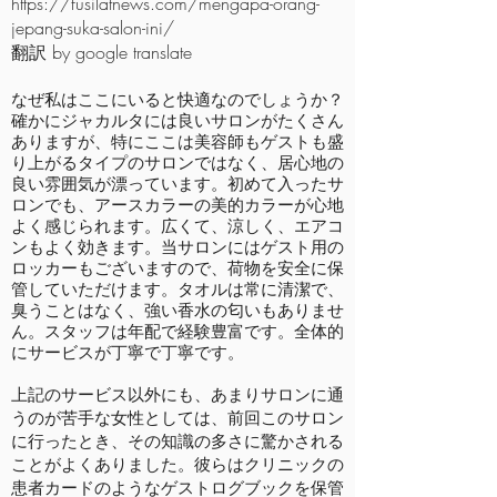
https://fusilatnews.com/mengapa-orang-
jepang-suka-salon-ini/
翻訳 by google translate
なぜ私はここにいると快適なのでしょうか？
確かにジャカルタには良いサロンがたくさん
ありますが、特にここは美容師もゲストも盛
り上がるタイプのサロンではなく、居心地の
良い雰囲気が漂っています。初めて入ったサ
ロンでも、アースカラーの美的カラーが心地
よく感じられます。広くて、涼しく、エアコ
ンもよく効きます。当サロンにはゲスト用の
ロッカーもございますので、荷物を安全に保
管していただけます。タオルは常に清潔で、
臭うことはなく、強い香水の匂いもありませ
ん。スタッフは年配で経験豊富です。全体的
にサービスが丁寧で丁寧です。
上記のサービス以外にも、あまりサロンに通
うのが苦手な女性としては、前回このサロン
に行ったとき、その知識の多さに驚かされる
ことがよくありました。彼らはクリニックの
患者カードのようなゲストログブックを保管