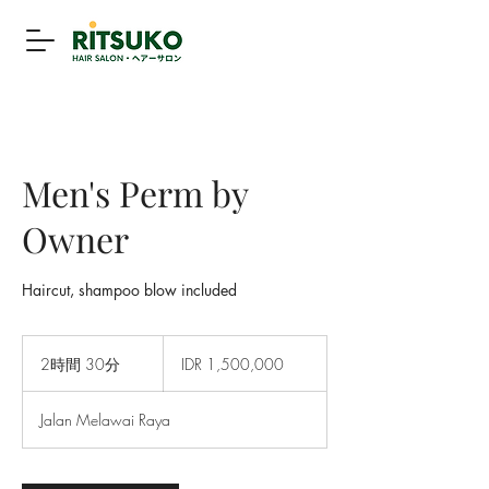
Men's Perm by
Owner
Haircut, shampoo blow included
1,500,000
イ
2時間 30分
2
IDR 1,500,000
ン
時
ド
間
ネ
Jalan Melawai Raya
シ
3
ア
0
ル
ピ
分
ア