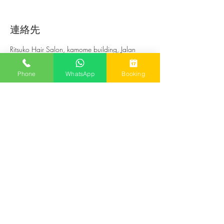
連絡先
Ritsuko Hair Salon, kamome building, Jalan
Melawai Raya, RT.7/RW.5, Kramat Pela, South
Jakarta City, Jakarta, Indonesia
Phone
WhatsApp
Booking
021 72791071
ritsuko.hair.salon@gmail.com
Jl. Melawai Raya 189B,
Kamome build. 2nd Floor
Kramat Pela, Kebayoran Baru