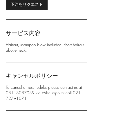
予約をリクエスト
サービス内容
Haircut, shampoo blow included, short haircut
above neck.
キャンセルポリシー
To cancel or reschedule, please contact us at
08118087039 via Whatsapp or call 021
72791071